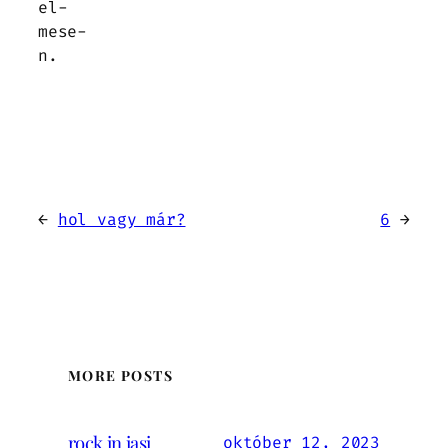
el-
mese-
n.
←
hol vagy már?
6
→
MORE POSTS
rock in iași
október 12, 2023