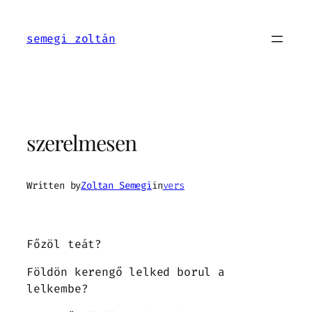
Ugrás
a
semegi zoltán
tartalomhoz
szerelmesen
Written by
Zoltan Semegi
in
vers
Főzöl teát?
Földön kerengő lelked borul a
lelkembe?