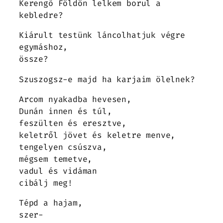
Kerengő Földön lelkem borul a
kebledre?
Kiárult testünk láncolhatjuk végre
egymáshoz,
össze?
Szuszogsz-e majd ha karjaim ölelnek?
Arcom nyakadba hevesen,
Dunán innen és túl,
feszülten és eresztve,
keletről jövet és keletre menve,
tengelyen csúszva,
mégsem temetve,
vadul és vidáman
cibálj meg!
Tépd a hajam,
szer-