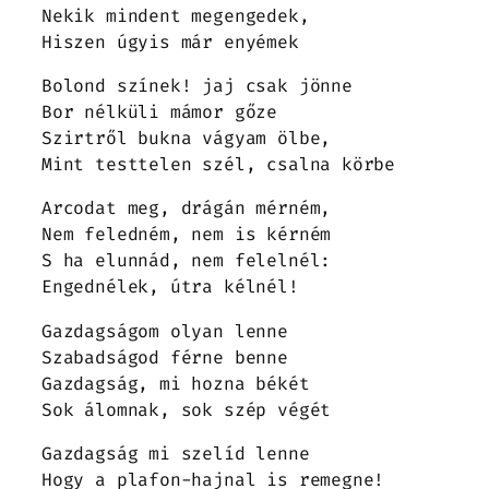
Nekik mindent megengedek,
Hiszen úgyis már enyémek
Bolond színek! jaj csak jönne
Bor nélküli mámor gőze
Szirtről bukna vágyam ölbe,
Mint testtelen szél, csalna körbe
Arcodat meg, drágán mérném,
Nem feledném, nem is kérném
S ha elunnád, nem felelnél:
Engednélek, útra kélnél!
Gazdagságom olyan lenne
Szabadságod férne benne
Gazdagság, mi hozna békét
Sok álomnak, sok szép végét
Gazdagság mi szelíd lenne
Hogy a plafon-hajnal is remegne!