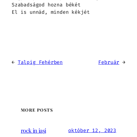
Szabadságod hozna békét
El is unnád, minden kékjét
←
Talpig Fehérben
Február
→
MORE POSTS
rock in iași
október 12, 2023