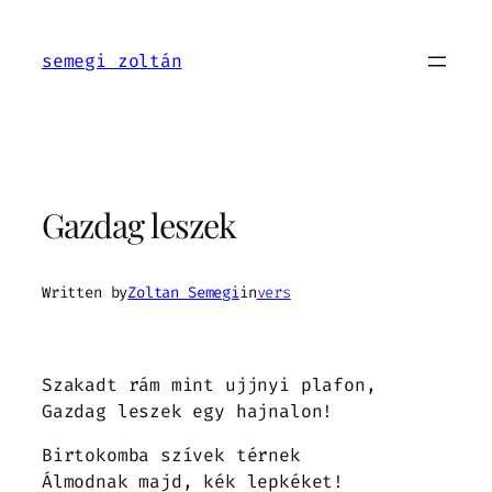
Ugrás
a
semegi zoltán
tartalomhoz
Gazdag leszek
Written by
Zoltan Semegi
in
vers
Szakadt rám mint ujjnyi plafon,
Gazdag leszek egy hajnalon!
Birtokomba szívek térnek
Álmodnak majd, kék lepkéket!