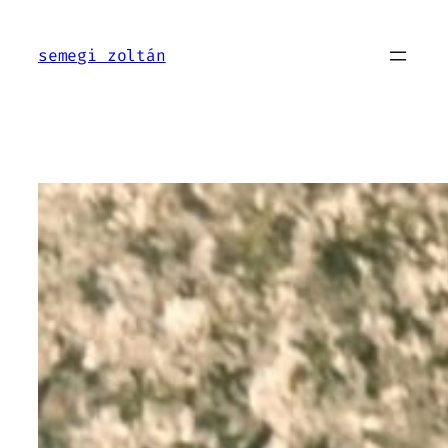
Ugrás
a
semegi zoltán
tartalomhoz