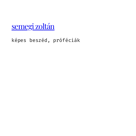
semegi zoltán
képes beszéd, próféciák